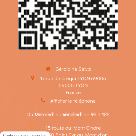
Géraldine Selva
17 rue de Créqui LYON 69006
69006
LYON
France
Afficher le téléphone
Du
Mercredi
au
Vendredi
de
9h
à
12h
15 route du Mont Cindre
69450
Saint Cyr au Mont d’or