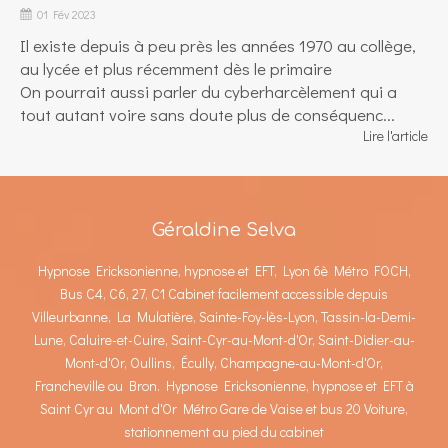
01 Fév 2023
Il existe depuis à peu près les années 1970 au collège,
au lycée et plus récemment dès le primaire
On pourrait aussi parler du cyberharcèlement qui a
tout autant voire sans doute plus de conséquenc...
Lire l'article
Géraldine Selva
Hypnose Ericksonienne, hypnose et EFT, Lyon 6è Métro FOCH,
Bus C4, C6, 27, C1 Cabinet facilement accessible depuis
Villeurbanne, La Mulatière, Sainte-Foy-lès-Lyon, Tassin-la-Demi-
Lune, Caluire-et-Cuire, Saint-Cyr-au-Mont-d'Or, Saint-Didier-au-
Mont-d'Or, Oullins, Écully, Champagne-au-Mont-d'Or,
Francheville ou Bron. Hypnose Ericksonienne, hypnose et EFT à
Saint Cyr au Mont d'Or Métro Gare de Vaise et bus 20 Voiture,
stationnement au pied du cabinet