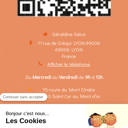
Géraldine Selva
17 rue de Créqui LYON 69006
69006
LYON
France
Afficher le téléphone
Du
Mercredi
au
Vendredi
de
9h
à
12h
15 route du Mont Cindre
69450
Saint Cyr au Mont d’or
Le
Mardi
de
14h
à
20h
Le
Mercredi
de
14h
à
18h