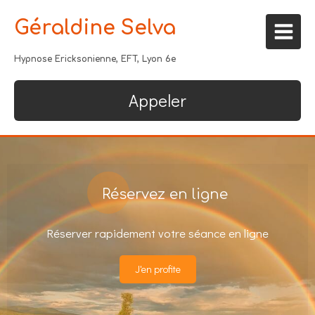
Géraldine Selva
Hypnose Ericksonienne, EFT, Lyon 6e
Appeler
Réservez en ligne
Réserver rapidement votre séance en ligne
J'en profite