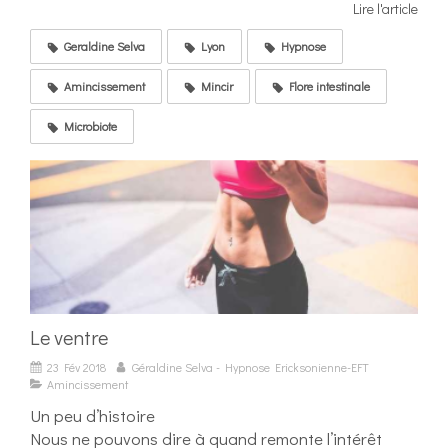
Lire l'article
Geraldine Selva
Lyon
Hypnose
Amincissement
Mincir
Flore intestinale
Microbiote
Le ventre
23 Fév 2018
Géraldine Selva - Hypnose Ericksonienne-EFT
Amincissement
Un peu d’histoire
Nous ne pouvons dire à quand remonte l’intérêt