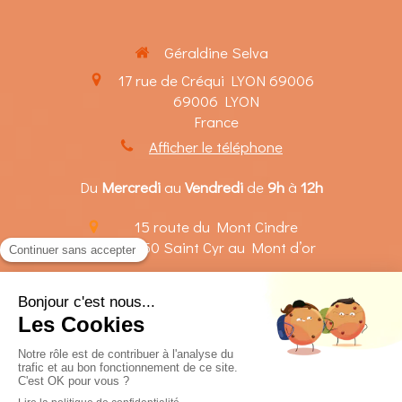
Géraldine Selva
17 rue de Créqui LYON 69006
69006
LYON
France
Afficher le téléphone
Du
Mercredi
au
Vendredi
de
9h
à
12h
15 route du Mont Cindre
69450
Saint Cyr au Mont d’or
Le
Mardi
de
14h
à
20h
Le
Mercredi
de
14h
à
18h