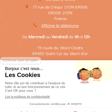
17 rue de Créqui LYON 69006
69006
LYON
France
Afficher le téléphone
Du
Mercredi
au
Vendredi
de
9h
à
12h
15 route du Mont Cindre
69450
Saint Cyr au Mont d’or
Le
Mardi
de
14h
à
20h
Le
Mercredi
de
14h
à
18h
Création et référencement du site par Simplébo
Site partenaire de
Annuaire Thérapeutes