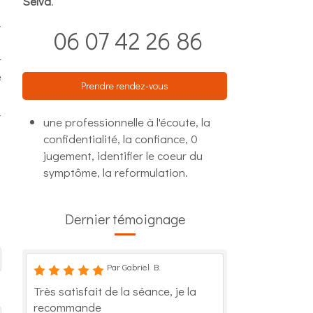
Selva
.
.
06 07 42 26 86
r
e
Prendre rendez-vous
-
une professionnelle à l'écoute, la
confidentialité, la confiance, 0
jugement, identifier le coeur du
symptôme, la reformulation.
Dernier témoignage
Par Gabriel B.
Très satisfait de la séance, je la
recommande