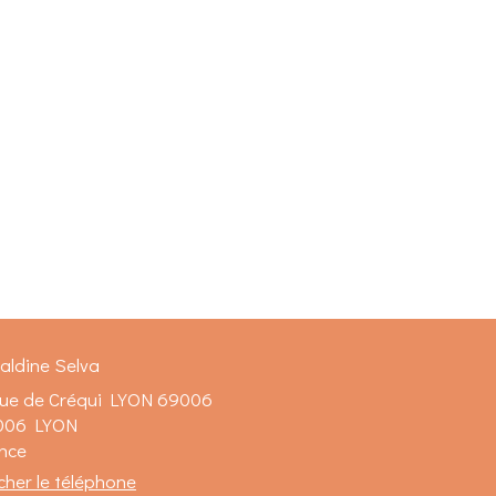
aldine Selva
rue de Créqui LYON 69006
006
LYON
nce
icher le téléphone