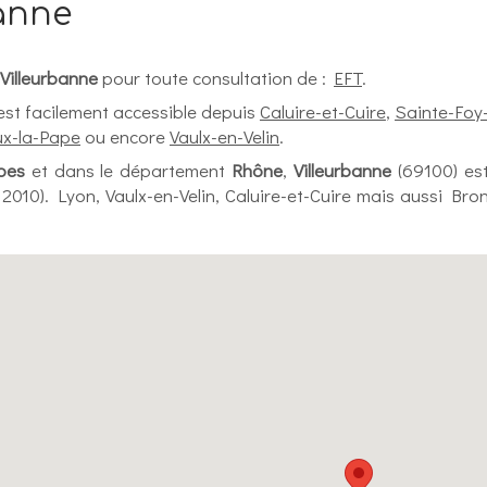
banne
Villeurbanne
pour toute consultation de :
EFT
.
st facilement accessible depuis
Caluire-et-Cuire
,
Sainte-Foy
eux-la-Pape
ou encore
Vaulx-en-Velin
.
pes
et dans le département
Rhône
,
Villeurbanne
(69100) es
2010). Lyon, Vaulx-en-Velin, Caluire-et-Cuire mais aussi Bro