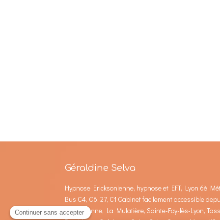
Géraldine Selva
Hypnose Ericksonienne, hypnose et EFT, Lyon 6è Mé
Bus C4, C6, 27, C1 Cabinet facilement accessible dep
Villeurbanne, La Mulatière, Sainte-Foy-lès-Lyon, Tass