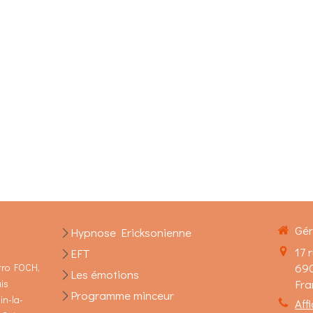
Gér
Hypnose Ericksonienne
17 
EFT
69
tro FOCH,
Les émotions
Fra
uis
Programme minceur
in-la-
Aff