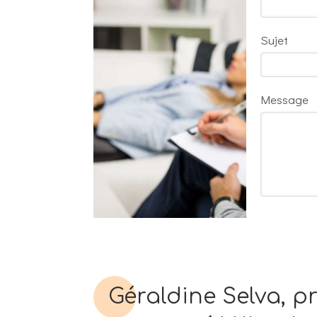
Sujet
Message
Géraldine Selva, p