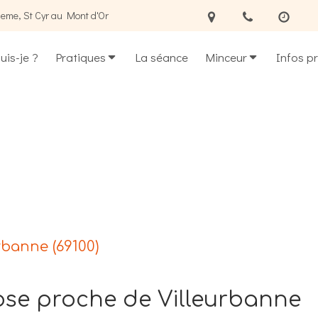
eme, St Cyr au Mont d'Or
uis-je ?
Pratiques
La séance
Minceur
Infos p
rbanne (69100)
ose proche de Villeurbanne